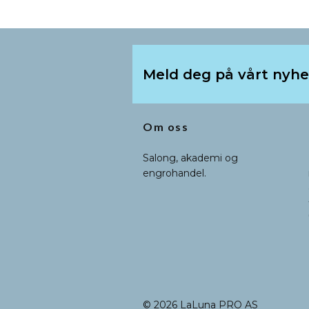
Meld deg på vårt nyh
Om oss
Salong, akademi og
engrohandel.
© 2026 LaLuna PRO AS