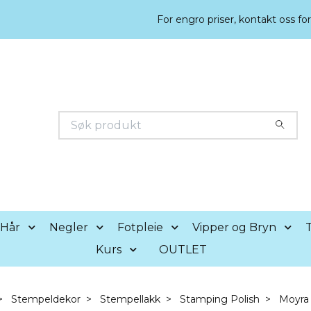
For engro priser, kontakt oss fo
Hår
Negler
Fotpleie
Vipper og Bryn
T
Kurs
OUTLET
Stempeldekor
Stempellakk
Stamping Polish
Moyra 