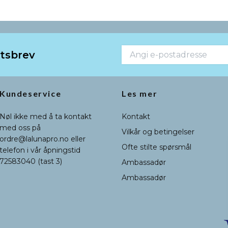
etsbrev
Kundeservice
Les mer
Nøl ikke med å ta kontakt
Kontakt
med oss på
Vilkår og betingelser
ordre@lalunapro.no
eller
Ofte stilte spørsmål
telefon i vår åpningstid
72583040 (tast 3)
Ambassadør
Ambassadør