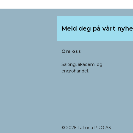
Meld deg på vårt nyh
Om oss
Salong, akademi og
engrohandel.
© 2026 LaLuna PRO AS