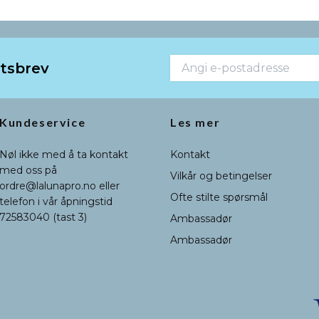
etsbrev
Kundeservice
Les mer
Nøl ikke med å ta kontakt
Kontakt
med oss på
Vilkår og betingelser
ordre@lalunapro.no
eller
Ofte stilte spørsmål
telefon i vår åpningstid
72583040 (tast 3)
Ambassadør
Ambassadør