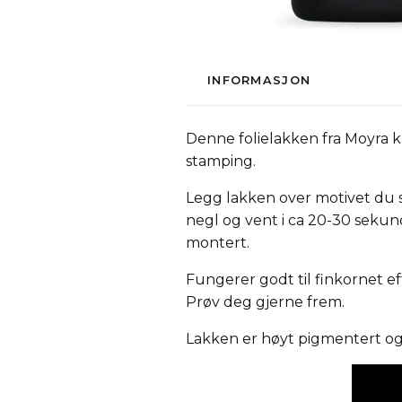
INFORMASJON
Denne folielakken fra Moyra 
stamping.
Legg lakken over motivet du s
negl og vent i ca 20-30 sekund
montert.
Fungerer godt til finkornet eff
Prøv deg gjerne frem.
Lakken er høyt pigmentert og fin