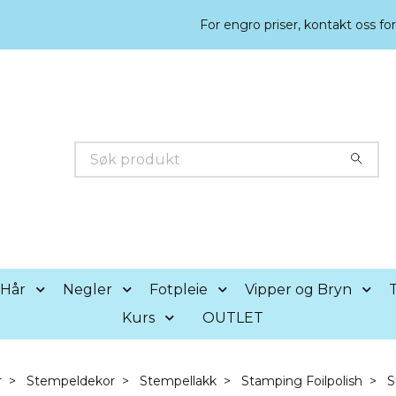
For engro priser, kontakt oss fo
Hår
Negler
Fotpleie
Vipper og Bryn
T
Kurs
OUTLET
r
Stempeldekor
Stempellakk
Stamping Foilpolish
St