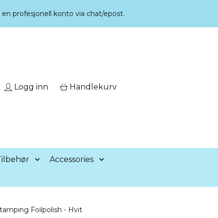
r en profesjonell konto via chat/epost.
Logg inn
Handlekurv
ilbehør
Accessories
amping Foilpolish - Hvit