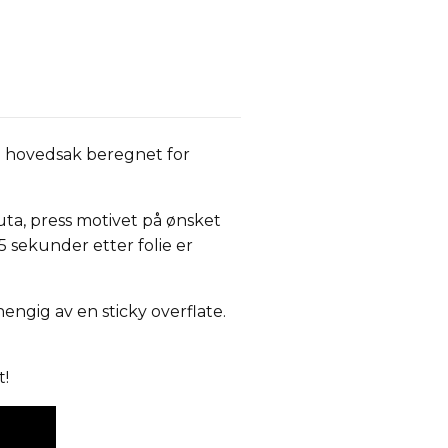
i hovedsak beregnet for
ta, press motivet på ønsket
5 sekunder etter folie er
hengig av en sticky overflate.
t!