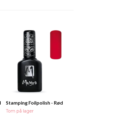
Stamping Foilpolish - Grå
NOK 119,00
l
Stamping Foilpolish - Rød
Tom på lager