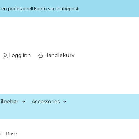
r en profesjonell konto via chat/epost.
Logg inn
Handlekurv
ilbehør
Accessories
r - Rose