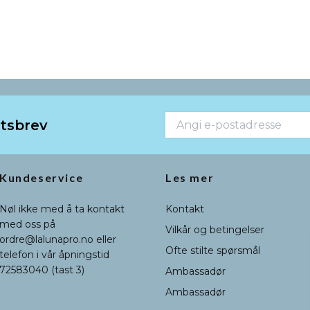
etsbrev
Kundeservice
Les mer
Nøl ikke med å ta kontakt
Kontakt
med oss på
Vilkår og betingelser
ordre@lalunapro.no
eller
Ofte stilte spørsmål
telefon i vår åpningstid
72583040 (tast 3)
Ambassadør
Ambassadør