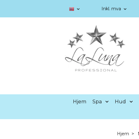
Inkl. mva
Hjem
Spa
Hud
Hjem