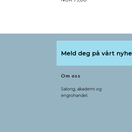
Meld deg på vårt nyh
Om oss
Salong, akademi og
engrohandel.