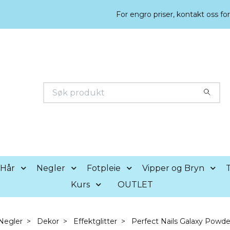
For engro priser, kontakt oss fo
Hår
Negler
Fotpleie
Vipper og Bryn
T
Kurs
OUTLET
Negler
Dekor
Effektglitter
Perfect Nails Galaxy Powde