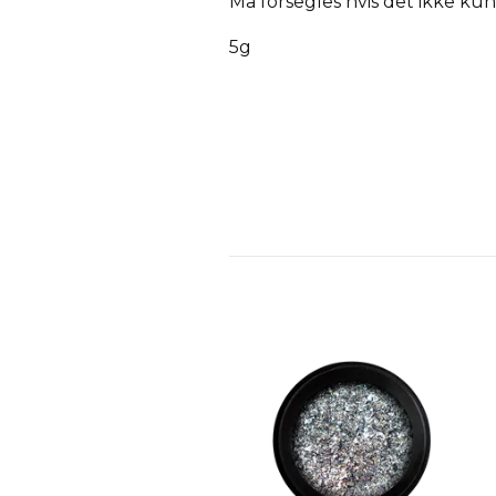
Må forsegles hvis det ikke ku
5g