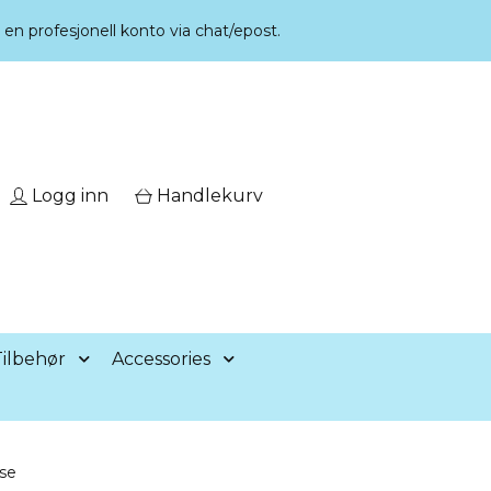
r en profesjonell konto via chat/epost.
Logg inn
Handlekurv
ilbehør
Accessories
ose