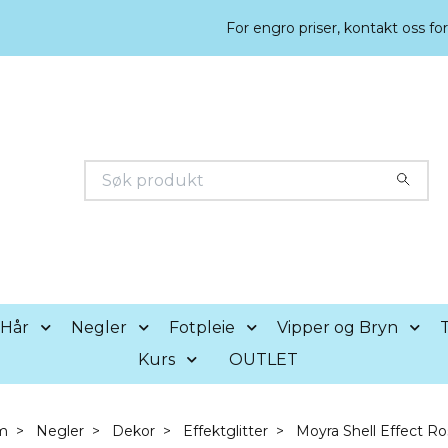
For engro priser, kontakt oss fo
Hår
Negler
Fotpleie
Vipper og Bryn
T
Kurs
OUTLET
m
Negler
Dekor
Effektglitter
Moyra Shell Effect R