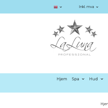
Inkl. mva
Hjem
Spa
Hud
Hje