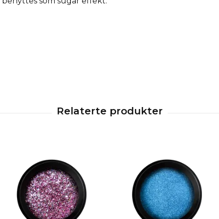
n benyttes som sugar effekt.