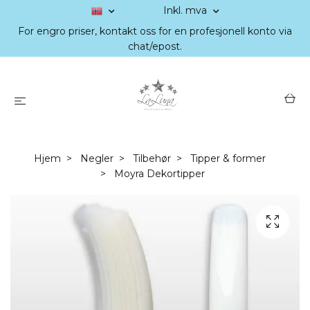
Inkl. mva
For engro priser, kontakt oss for en profesjonell konto via
chat/epost.
Hjem
Negler
Tilbehør
Tipper & former
Moyra Dekortipper