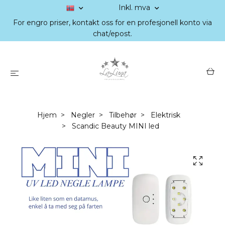
Inkl. mva
For engro priser, kontakt oss for en profesjonell konto via
chat/epost.
Hjem
Negler
Tilbehør
Elektrisk
Scandic Beauty MINI led