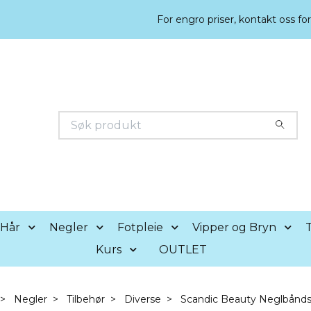
For engro priser, kontakt oss fo
Hår
Negler
Fotpleie
Vipper og Bryn
T
Kurs
OUTLET
Negler
Tilbehør
Diverse
Scandic Beauty Neglbånds