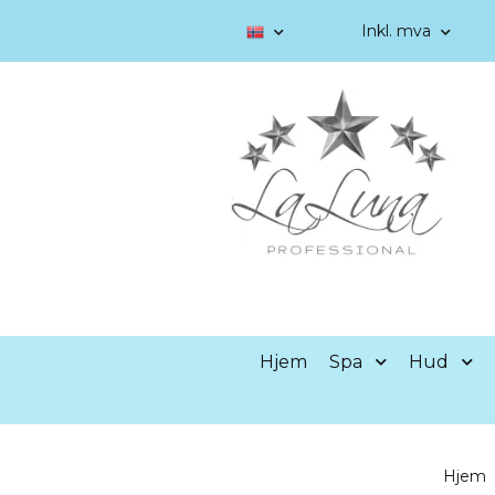
Inkl. mva
Hjem
Spa
Hud
Hjem