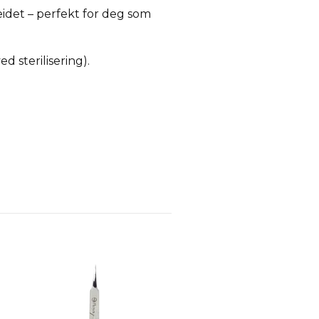
eidet – perfekt for deg som
d sterilisering).
Madonna Øvingshånd
NOK 1.749,00