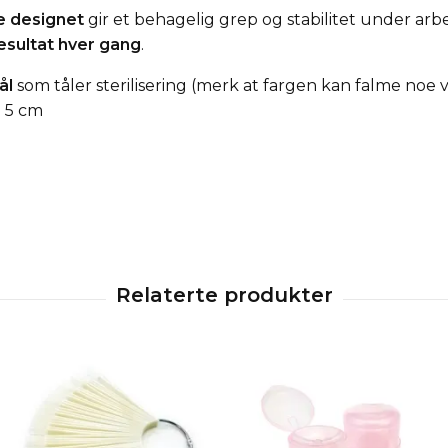
e designet
gir et behagelig grep og stabilitet under arb
resultat hver gang
.
ål
som tåler sterilisering (merk at fargen kan falme noe ve
. 5 cm