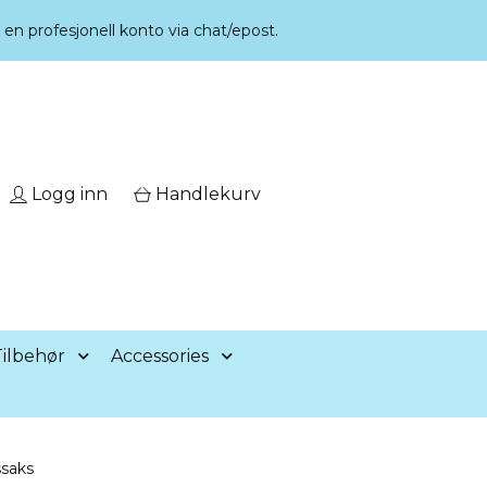
r en profesjonell konto via chat/epost.
Logg inn
Handlekurv
ilbehør
Accessories
saks