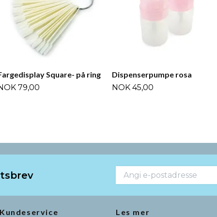
Fargedisplay Square- på ring
Dispenserpumpe rosa
NOK 79,00
NOK 45,00
etsbrev
Kundeservice
Les mer