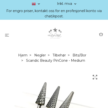
Inkl. mva
For engro priser, kontakt oss for en profesjonell konto via
chat/epost.
Hjem
Negler
Tilbehør
Bits/Bor
Scandic Beauty PinCone - Medium