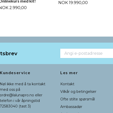
Onlinekurs med kit!
NOK 19.990,00
NOK 2.990,00
etsbrev
Kundeservice
Les mer
Nøl ikke med å ta kontakt
Kontakt
med oss på
Vilkår og betingelser
ordre@lalunapro.no
eller
Ofte stilte spørsmål
telefon i vår åpningstid
72583040 (tast 3)
Ambassadør