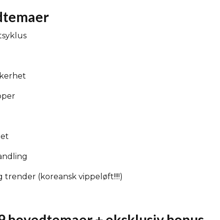
edtemaer
tsyklus
kerhet
pper
het
andling
trender (koreansk vippeløft!!!!)
9 hovedtemaer + eksklusiv bonus