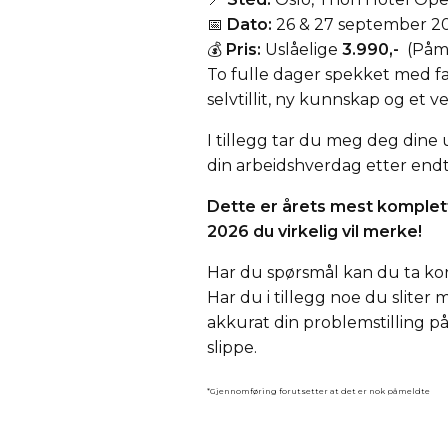
📅
Dato:
26 & 27 september 202
💰
Pris:
Uslåelige
3.990
,-
(Påme
To fulle dager spekket med f
selvtillit, ny kunnskap og et v
I tillegg tar du meg deg dine 
din arbeidshverdag etter endt k
Dette er årets mest komplett
2026 du virkelig vil merke!
Har du spørsmål kan du ta kon
Har du i tillegg noe du sliter
akkurat din problemstilling på
slippe.
*Gjennomføring forutsetter at det er nok påmeldte