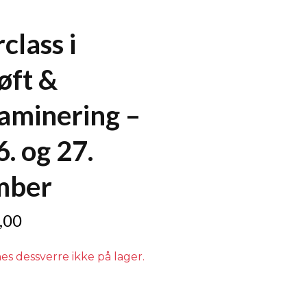
class i
øft &
aminering –
. og 27.
mber
,00
es dessverre ikke på lager.