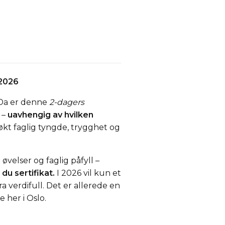
 2026
? Da er denne
2-dagers
 –
uavhengig av hvilken
økt faglig tyngde, trygghet og
øvelser og faglig påfyll –
 du sertifikat.
I 2026 vil kun et
 verdifull. Det er allerede en
e her i Oslo.