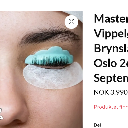
Master
Vippel
Brynsl
Oslo 26
Septe
NOK 3.990
Produktet finn
Del