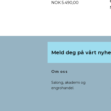
NOK 5.490,00
Meld deg på vårt nyh
Om oss
Salong, akademi og
engrohandel.