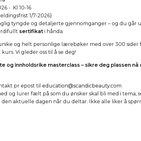
6 - Kl 10-16
ldingsfrist 1/7-2026)
aglig tyngde og detaljerte gjennomganger – og du går
erdifullt
sertifikat
i hånda.
unike og helt personlige lærebøker med over 300 sider fag
urs. Vi gleder oss til å se deg!
e og innholdsrike masterclass – sikre deg plassen nå 
takt pr epost til
education@scandicbeauty.com
 med og lurer fælt på som du ønsker skal bli med i tema, s
 den aktuelle dagen når du deltar. Ikke alle liker å spør