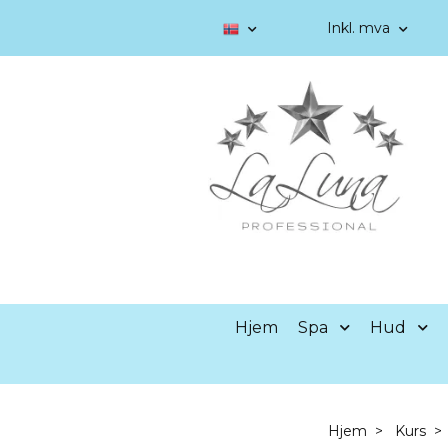
Inkl. mva
Hjem
Spa
Hud
Hjem
Kurs