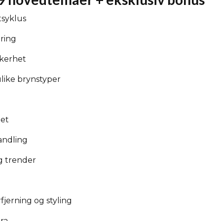
tsyklus
ring
kerhet
ulike brynstyper
het
andling
g trender
fjerning og styling
ra