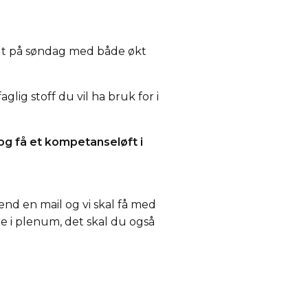
 ut på søndag med både økt
lig stoff du vil ha bruk for i
og få et kompetanseløft i
end en mail og vi skal få med
re i plenum, det skal du også