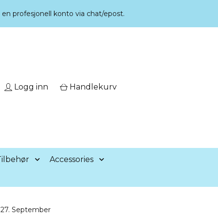
r en profesjonell konto via chat/epost.
Logg inn
Handlekurv
ilbehør
Accessories
g 27. September