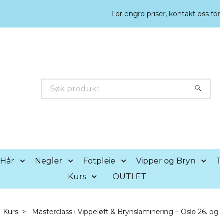
For engro priser, kontakt oss fo
Hår
Negler
Fotpleie
Vipper og Bryn
T
Kurs
OUTLET
Kurs
Masterclass i Vippeløft & Brynslaminering – Oslo 26. o