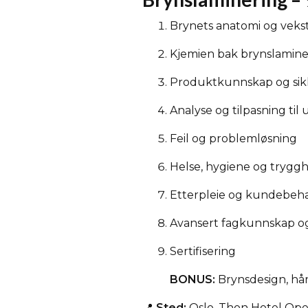
Brynets anatomi og veks
Kjemien bak brynslamine
Produktkunnskap og sik
Analyse og tilpasning til 
Feil og problemløsning
Helse, hygiene og trygg
Etterpleie og kundebeh
Avansert fagkunnskap o
Sertifisering
BONUS:
Brynsdesign, hår
📍
Sted:
Oslo, Thon Hotel Ope