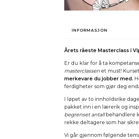
INFORMASJON
Årets råeste Masterclass i V
Er du klar for å ta kompetanse
masterclassen
et must! Kurset
merkevare du jobber med.
He
ferdigheter som gjør deg end
I løpet av to innholdsrike dage
pakket inn i en lærerik og ins
begrenset antall
behandlere ku
rekke deltagere som har sikret 
Vi går gjennom følgende tema