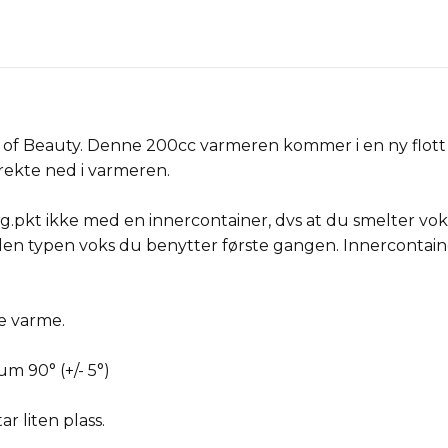
 of Beauty. Denne 200cc varmeren kommer i en ny flott so
rekte ned i varmeren.
pkt ikke med en innercontainer, dvs at du smelter vok
den typen voks du benytter første gangen. Innercontain
e varme.
 90° (+/- 5°)
r liten plass.