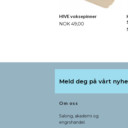
HIVE voksepinner
NOK 49,00
Meld deg på vårt nyh
Om oss
Salong, akademi og
engrohandel.