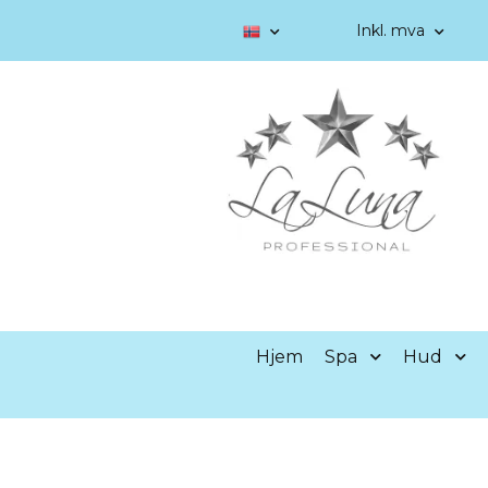
Inkl. mva
Hjem
Spa
Hud