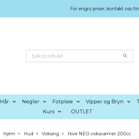
For engro priser, kontakt oss fo
Hår
Negler
Fotpleie
Vipper og Bryn
T
Kurs
OUTLET
Hjem
Hud
Voksing
Hive NEO voksvarmer 200cc