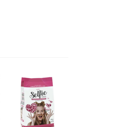
Italwax Flex Raspberry
stripsvoks
NOK 229,00