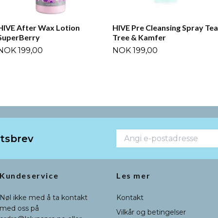
HIVE After Wax Lotion
HIVE Pre Cleansing Spray Tea
SuperBerry
Tree & Kamfer
NOK 199,00
NOK 199,00
etsbrev
Kundeservice
Les mer
Nøl ikke med å ta kontakt
Kontakt
med oss på
Vilkår og betingelser