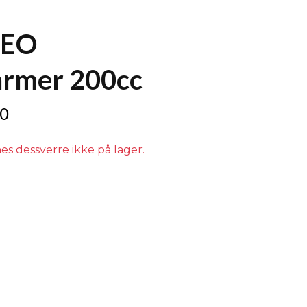
NEO
armer 200cc
0
es dessverre ikke på lager.