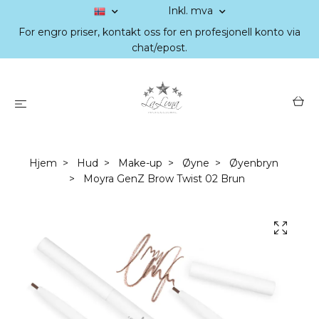
Inkl. mva
For engro priser, kontakt oss for en profesjonell konto via
chat/epost.
Hjem
Hud
Make-up
Øyne
Øyenbryn
Moyra GenZ Brow Twist 02 Brun