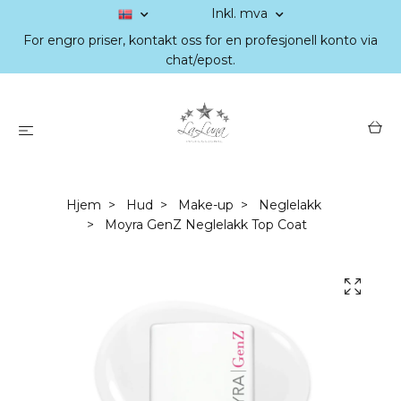
Inkl. mva
For engro priser, kontakt oss for en profesjonell konto via
chat/epost.
Hjem
Hud
Make-up
Neglelakk
Moyra GenZ Neglelakk Top Coat