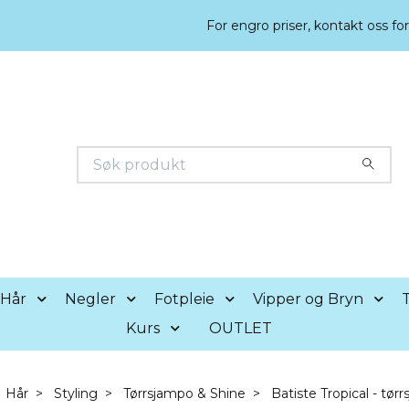
For engro priser, kontakt oss fo
Hår
Negler
Fotpleie
Vipper og Bryn
T
Kurs
OUTLET
Hår
Styling
Tørrsjampo & Shine
Batiste Tropical - tør