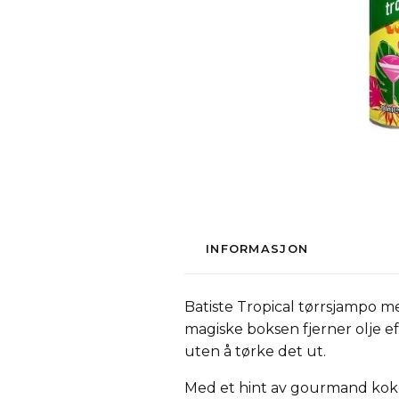
INFORMASJON
Batiste Tropical tørrsjampo m
magiske boksen fjerner olje effe
uten å tørke det ut.
Med et hint av gourmand kokos