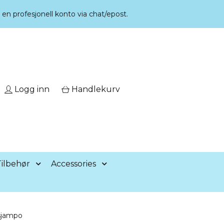
r en profesjonell konto via chat/epost.
Logg inn
Handlekurv
ilbehør
Accessories
rsjampo