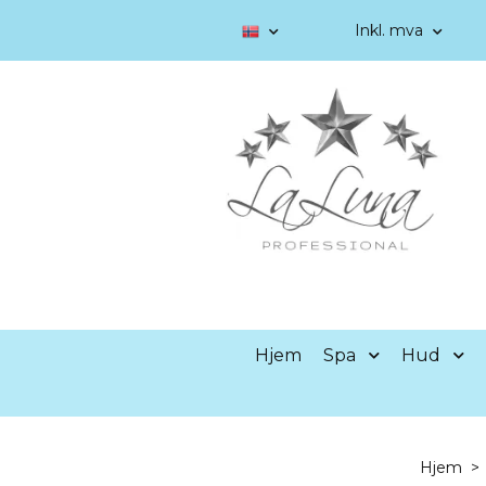
Inkl. mva
Hjem
Spa
Hud
Hjem