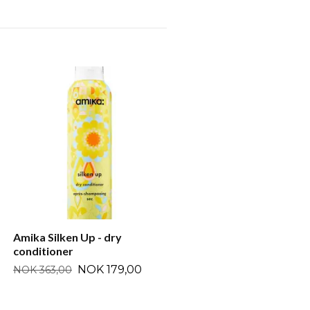
Four Reasons Shine Spray
NOK 179,00
Amika Silken Up - dry
conditioner
NOK 179,00
NOK 363,00