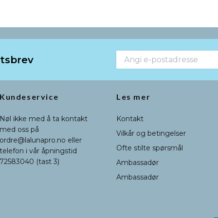
etsbrev
Kundeservice
Les mer
Nøl ikke med å ta kontakt
Kontakt
med oss på
Vilkår og betingelser
ordre@lalunapro.no
eller
Ofte stilte spørsmål
telefon i vår åpningstid
72583040 (tast 3)
Ambassadør
Ambassadør