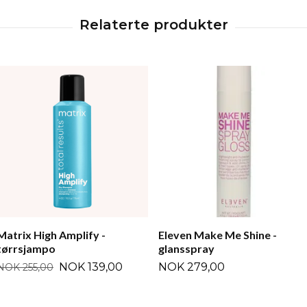
Matrix High Amplify -
Eleven Make Me Shine -
tørrsjampo
glansspray
NOK 139,00
NOK 279,00
NOK 255,00