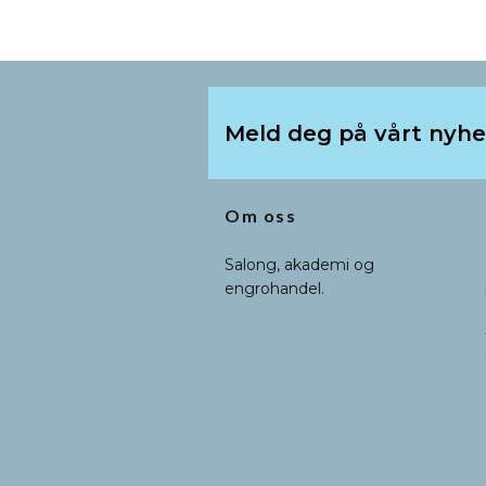
Meld deg på vårt nyh
Om oss
Salong, akademi og
engrohandel.