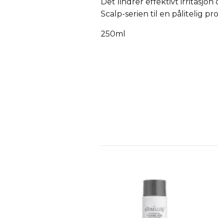
Det lindrer effektivt irritasj
Scalp-serien til en pålitelig p
250ml