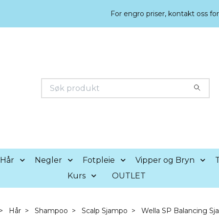
For engro priser, kontakt oss fo
Hår
Negler
Fotpleie
Vipper og Bryn
T
Kurs
OUTLET
Hår
Shampoo
Scalp Sjampo
Wella SP Balancing S