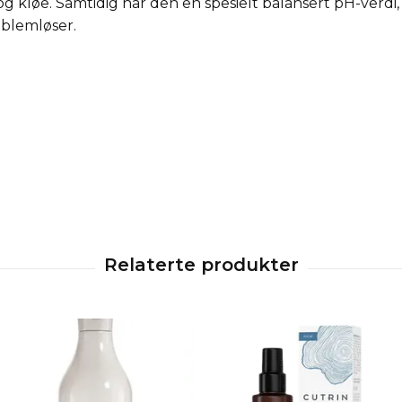
on og kløe. Samtidig har den en spesielt balansert pH-verd
roblemløser.