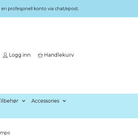
r en profesjonell konto via chat/epost.
Logg inn
Handlekurv
ilbehør
Accessories
jampo