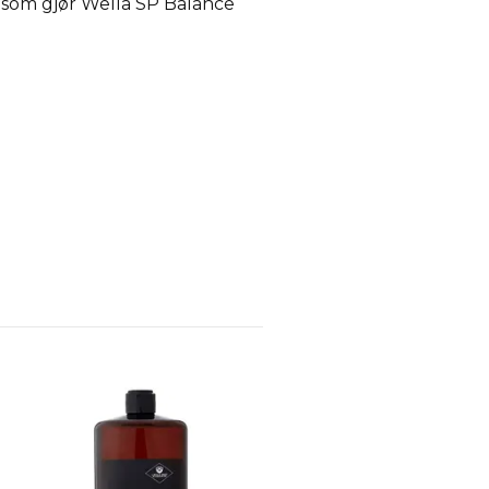
i, som gjør Wella SP Balance
Man’s Ritual Comfort
Shampoo 2-in-1
NOK 199,00
NOK 409,00