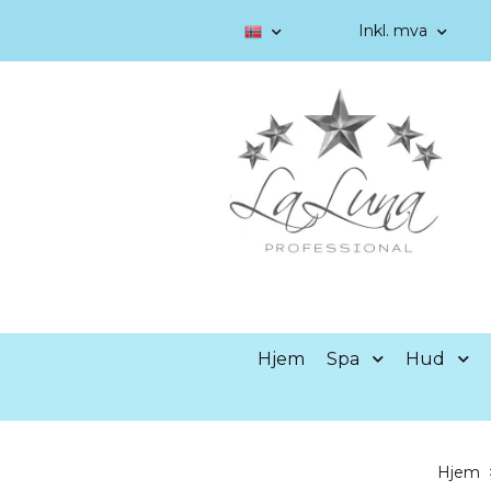
Inkl. mva
Hjem
Spa
Hud
Hjem