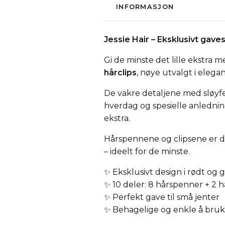
INFORMASJON
Jessie Hair – Eksklusivt gaves
Gi de minste det lille ekstra m
hårclips
, nøye utvalgt i elega
De vakre detaljene med sløyfer
hverdag og spesielle anledninge
ekstra.
Hårspennene og clipsene er 
– ideelt for de minste.
✨ Eksklusivt design i rødt og g
✨ 10 deler: 8 hårspenner + 2 h
✨ Perfekt gave til små jenter
✨ Behagelige og enkle å bru