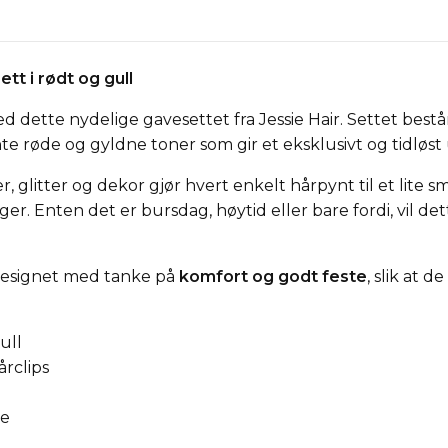
ett i rødt og gull
ed dette nydelige gavesettet fra Jessie Hair. Settet best
nte røde og gyldne toner som gir et eksklusivt og tidløst
, glitter og dekor gjør hvert enkelt hårpynt til et lite s
r. Enten det er bursdag, høytid eller bare fordi, vil dett
designet med tanke på
komfort og godt feste
, slik at d
ull
årclips
ke