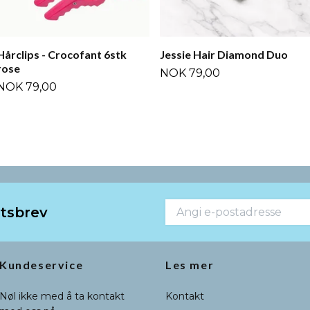
Hårclips - Crocofant 6stk
Jessie Hair Diamond Duo
rose
NOK 79,00
NOK 79,00
etsbrev
Kundeservice
Les mer
Nøl ikke med å ta kontakt
Kontakt