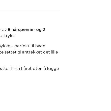
år av
8 hårspenner og 2
 uttrykk.
mykke – perfekt til både
e settet gi antrekket det lille
e sitter fint i håret uten å lugge