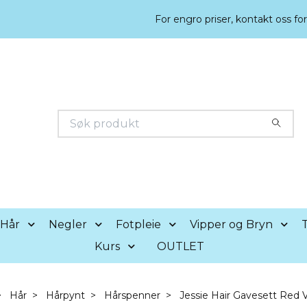
For engro priser, kontakt oss fo
Hår
Negler
Fotpleie
Vipper og Bryn
T
Kurs
OUTLET
Hår
Hårpynt
Hårspenner
Jessie Hair Gavesett Red 