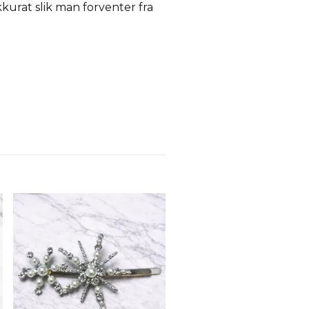
kkurat slik man forventer fra
Jessie Hair Gavesett Scar
NOK 119,00