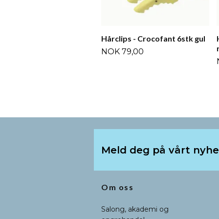
Hårclips - Crocofant 6stk gul
NOK 79,00
Meld deg på vårt nyh
Om oss
Salong, akademi og