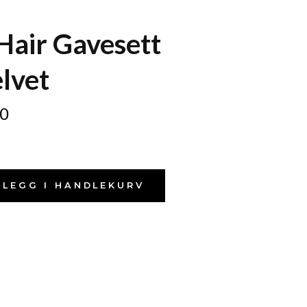
 Hair Gavesett
lvet
0
LEGG I HANDLEKURV