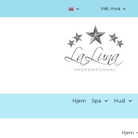
Inkl. mva
Hjem
Spa
Hud
Hjem