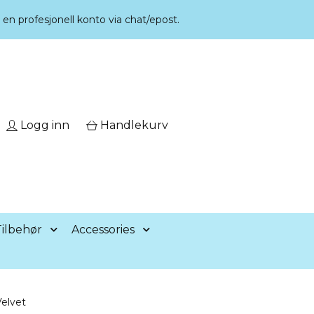
r en profesjonell konto via chat/epost.
Logg inn
Handlekurv
ilbehør
Accessories
Velvet