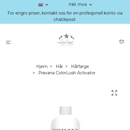
Inkl. mva
For engro priser, kontakt oss for en profesjonell konto via
chat/epost.
Hjem
Hår
Hårfarge
Pravana ColorLush Activator