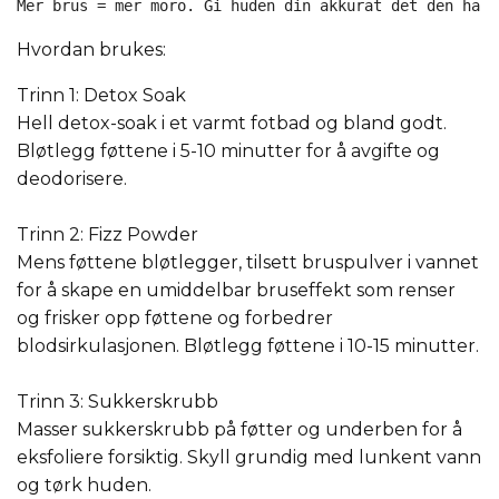
Mer brus = mer moro. Gi huden din akkurat det den har 
Hvordan brukes:
Trinn 1: Detox Soak
Hell detox-soak i et varmt fotbad og bland godt.
Bløtlegg føttene i 5-10 minutter for å avgifte og
deodorisere.
Trinn 2: Fizz Powder
Mens føttene bløtlegger, tilsett bruspulver i vannet
for å skape en umiddelbar bruseffekt som renser
og frisker opp føttene og forbedrer
blodsirkulasjonen. Bløtlegg føttene i 10-15 minutter.
Trinn 3: Sukkerskrubb
Masser sukkerskrubb på føtter og underben for å
eksfoliere forsiktig. Skyll grundig med lunkent vann
og tørk huden.