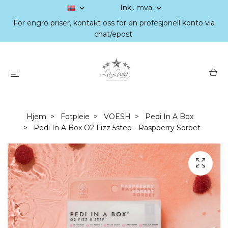
Inkl. mva
For engro priser, kontakt oss for en profesjonell konto via
chat/epost.
Hjem
Fotpleie
VOESH
Pedi In A Box
Pedi In A Box O2 Fizz 5step - Raspberry Sorbet