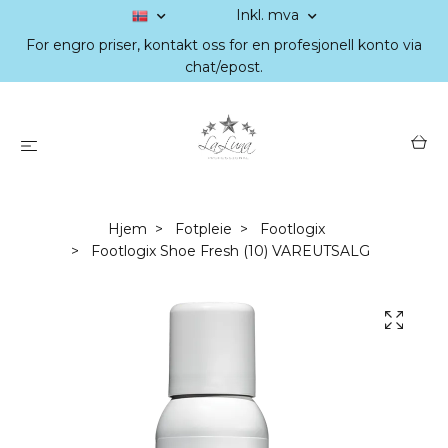
Inkl. mva
For engro priser, kontakt oss for en profesjonell konto via
chat/epost.
Hjem
Fotpleie
Footlogix
Footlogix Shoe Fresh (10) VAREUTSALG