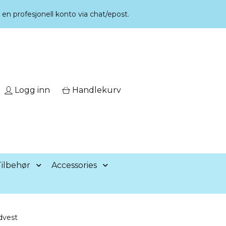
r en profesjonell konto via chat/epost.
Logg inn
Handlekurv
ilbehør
Accessories
dvest