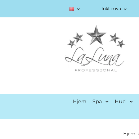
Inkl. mva
Hjem
Spa
Hud
Hjem