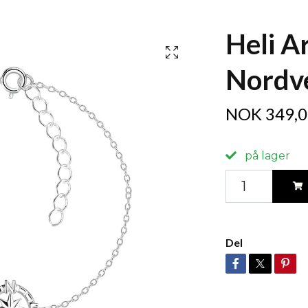
Heli A
Nordv
NOK 349,0
på lager
Del