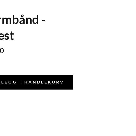
rmbånd -
est
0
LEGG I HANDLEKURV