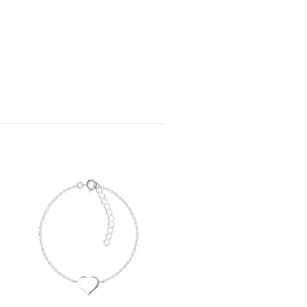
Heli Armbånd - Key of hea
NOK 349,00