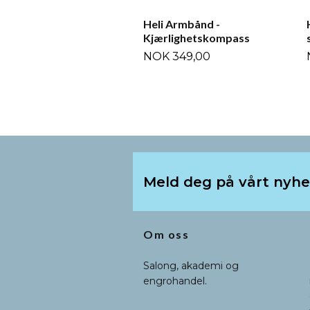
Heli Armbånd -
Kjærlighetskompass
NOK 349,00
Meld deg på vårt nyh
Om oss
Salong, akademi og
engrohandel.