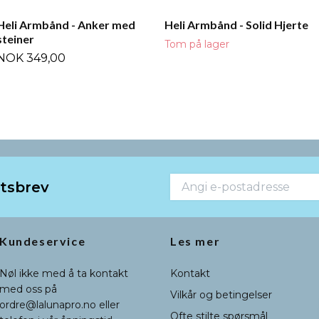
Heli Armbånd - Anker med
Heli Armbånd - Solid Hjerte
steiner
Tom på lager
NOK 349,00
etsbrev
Kundeservice
Les mer
Nøl ikke med å ta kontakt
Kontakt
med oss på
Vilkår og betingelser
ordre@lalunapro.no
eller
Ofte stilte spørsmål