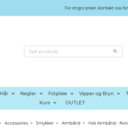
For engro priser, kontakt oss fo
Hår
Negler
Fotpleie
Vipper og Bryn
T
Kurs
OUTLET
Accessories
Smykker
Armbånd
Heli Armbånd - Nor